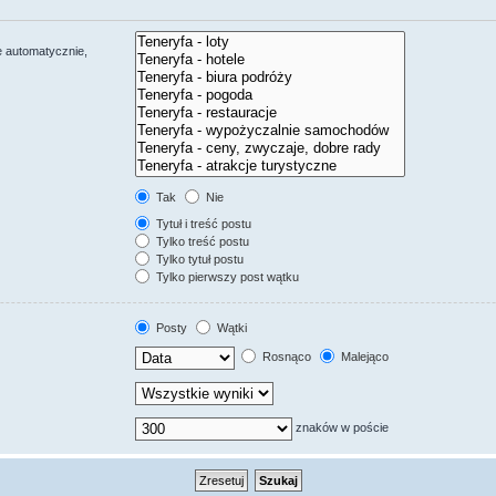
e automatycznie,
Tak
Nie
Tytuł i treść postu
Tylko treść postu
Tylko tytuł postu
Tylko pierwszy post wątku
Posty
Wątki
Rosnąco
Malejąco
znaków w poście