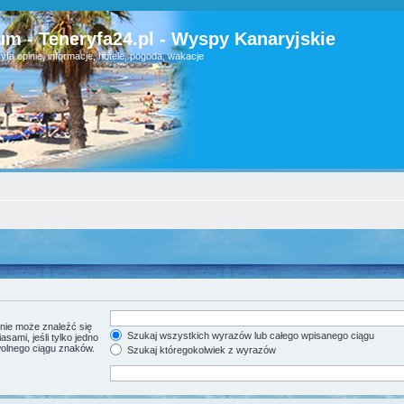
um - Teneryfa24.pl - Wyspy Kanaryjskie
yfa opinie, informacje, hotele, pogoda, wakacje
nie może znaleźć się
Szukaj wszystkich wyrazów lub całego wpisanego ciągu
sami, jeśli tylko jedno
wolnego ciągu znaków.
Szukaj któregokolwiek z wyrazów