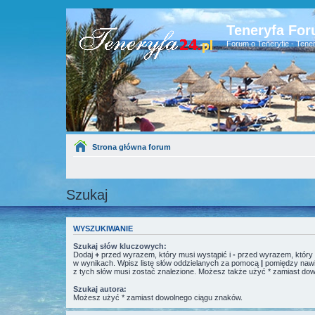
Teneryfa For
Forum o Teneryfie - Tener
Strona główna forum
Szukaj
WYSZUKIWANIE
Szukaj słów kluczowych:
Dodaj
+
przed wyrazem, który musi wystąpić i
-
przed wyrazem, który 
w wynikach. Wpisz listę słów oddzielanych za pomocą
|
pomiędzy nawia
z tych słów musi zostać znalezione. Możesz także użyć * zamiast do
Szukaj autora:
Możesz użyć * zamiast dowolnego ciągu znaków.